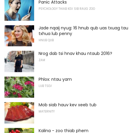
Panic Attacks
PSYCHOLOGY THIAB KEV SIB RAUG ZOO
Jade nqaij nyug: 16 hnub qub uas txuag tau
txhua lub penny
HNUB QUB
Nrog dab tsi hnav khau ntaub 2016?
ZAM
Phlox: ntau yam
LUB TSEV
Mob siab hauv kev xeeb tub
MATERNITY
Kalina - zoo thiab phem