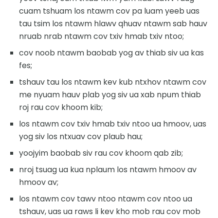
cuam tshuam los ntawm cov pa luam yeeb uas
tau tsim los ntawm hlawv qhuav ntawm sab hauv
nruab nrab ntawm cov txiv hmab txiv ntoo;
cov noob ntawm baobab yog av thiab siv ua kas
fes;
tshauv tau los ntawm kev kub ntxhov ntawm cov
me nyuam hauv plab yog siv ua xab npum thiab
roj rau cov khoom kib;
los ntawm cov txiv hmab txiv ntoo ua hmoov, uas
yog siv los ntxuav cov plaub hau;
yoojyim baobab siv rau cov khoom qab zib;
nroj tsuag ua kua nplaum los ntawm hmoov av
hmoov av;
los ntawm cov tawv ntoo ntawm cov ntoo ua
tshauv, uas ua raws li kev kho mob rau cov mob