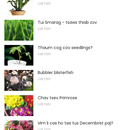
LUB TSEV
Tui Smarag - tsaws thiab zov
LUB TSEV
Thaum cog cov seedlings?
LUB TSEV
Bubbler blisterfish
LUB TSEV
Chav tsev Primrose
LUB TSEV
Vim li cas ho tsis tus Decembrist paj?
LUB TSEV