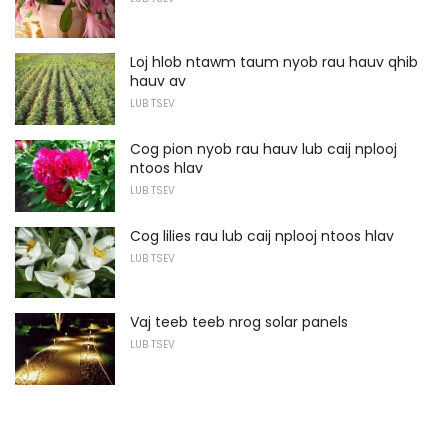
Loj hlob ntawm taum nyob rau hauv qhib
hauv av
LUB TSEV
Cog pion nyob rau hauv lub caij nplooj
ntoos hlav
LUB TSEV
Cog lilies rau lub caij nplooj ntoos hlav
LUB TSEV
Vaj teeb teeb nrog solar panels
LUB TSEV