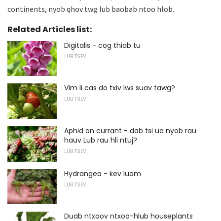
continents, nyob qhov twg lub baobab ntoo hlob.
Related Articles list:
Digitalis - cog thiab tu
LUB TSEV
Vim li cas do txiv lws suav tawg?
LUB TSEV
Aphid on currant - dab tsi ua nyob rau
hauv Lub rau hli ntuj?
LUB TSEV
Hydrangea - kev luam
LUB TSEV
Duab ntxoov ntxoo-hlub houseplants