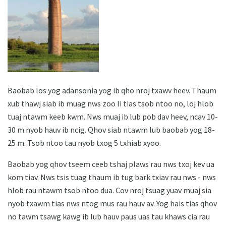
Baobab los yog adansonia yog ib qho nroj txawv heev. Thaum
xub thawj siab ib muag nws zoo li tias tsob ntoo no, loj hlob
tuaj ntawm keeb kwm. Nws muaj ib lub pob dav heev, ncav 10-
30 m nyob hauv ib ncig. Qhov siab ntawm lub baobab yog 18-
25 m. Tsob ntoo tau nyob txog 5 txhiab xyoo.
Baobab yog qhov tseem ceeb tshaj plaws rau nws txoj kev ua
kom tiav. Nws tsis tuag thaum ib tug bark txiav rau nws - nws
hlob rau ntawm tsob ntoo dua. Cov nroj tsuag yuav muaj sia
nyob txawm tias nws ntog mus rau hauv av. Yog hais tias qhov
no tawm tsawg kawg ib lub hauv paus uas tau khaws cia rau