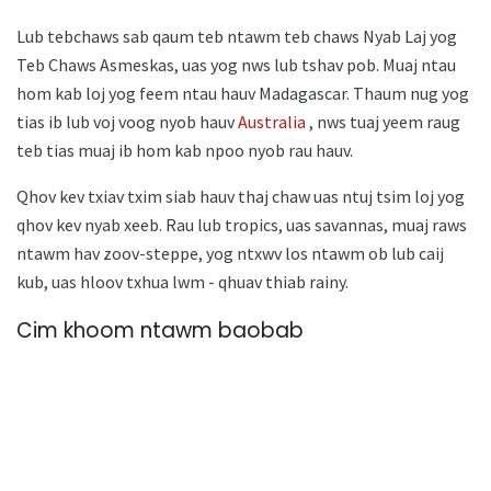
Lub tebchaws sab qaum teb ntawm teb chaws Nyab Laj yog
Teb Chaws Asmeskas, uas yog nws lub tshav pob. Muaj ntau
hom kab loj yog feem ntau hauv Madagascar. Thaum nug yog
tias ib lub voj voog nyob hauv
Australia
, nws tuaj yeem raug
teb tias muaj ib hom kab npoo nyob rau hauv.
Qhov kev txiav txim siab hauv thaj chaw uas ntuj tsim loj yog
qhov kev nyab xeeb. Rau lub tropics, uas savannas, muaj raws
ntawm hav zoov-steppe, yog ntxwv los ntawm ob lub caij
kub, uas hloov txhua lwm - qhuav thiab rainy.
Cim khoom ntawm baobab