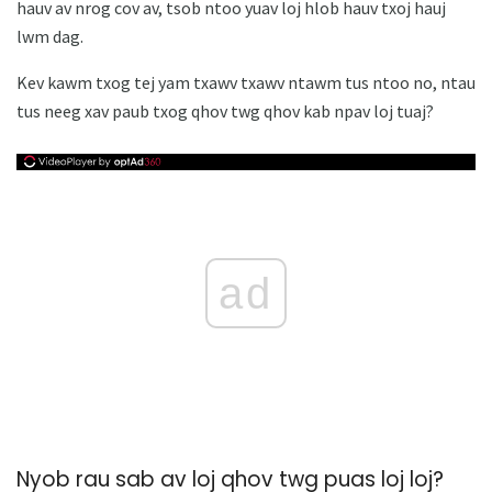
hauv av nrog cov av, tsob ntoo yuav loj hlob hauv txoj hauj
lwm dag.
Kev kawm txog tej yam txawv txawv ntawm tus ntoo no, ntau
tus neeg xav paub txog qhov twg qhov kab npav loj tuaj?
ad
Nyob rau sab av loj qhov twg puas loj loj?