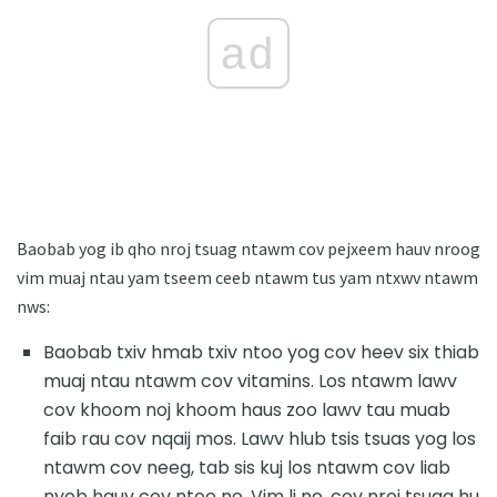
ad
Baobab yog ib qho nroj tsuag ntawm cov pejxeem hauv nroog
vim muaj ntau yam tseem ceeb ntawm tus yam ntxwv ntawm
nws:
Baobab txiv hmab txiv ntoo yog cov heev six thiab
muaj ntau ntawm cov vitamins. Los ntawm lawv
cov khoom noj khoom haus zoo lawv tau muab
faib rau cov nqaij mos. Lawv hlub tsis tsuas yog los
ntawm cov neeg, tab sis kuj los ntawm cov liab
nyob hauv cov ntoo no. Vim li no, cov nroj tsuag hu