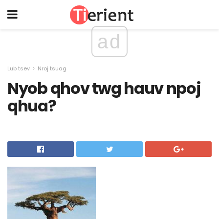
ad
Lub tsev
Nroj tsuag
Nyob qhov twg hauv npoj
qhua?