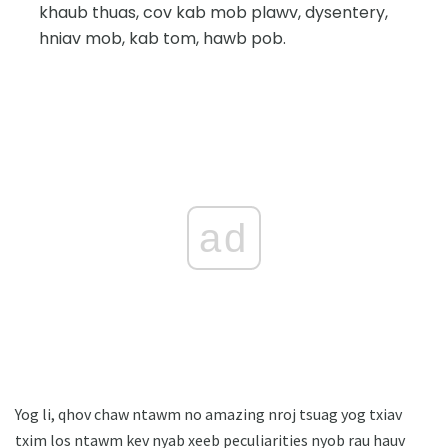
khaub thuas, cov kab mob plawv, dysentery,
hniav mob, kab tom, hawb pob.
ad
Yog li, qhov chaw ntawm no amazing nroj tsuag yog txiav
txim los ntawm kev nyab xeeb peculiarities nyob rau hauv