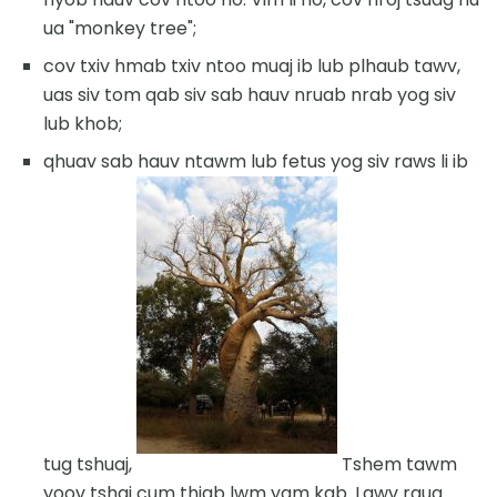
ua "monkey tree";
cov txiv hmab txiv ntoo muaj ib lub plhaub tawv,
uas siv tom qab siv sab hauv nruab nrab yog siv
lub khob;
qhuav sab hauv ntawm lub fetus yog siv raws li ib
tug tshuaj,
Tshem tawm
yoov tshaj cum thiab lwm yam kab. Lawv raug