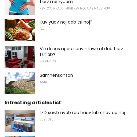
tsev menyuam
KEV ZOO NKAUJ THIAB KEV NOJ QAB HAUS HUV
Kuv yuav noj dab tsi noj?
QOJ
Vim li cas npau suav ntawm ib lub tsev
tshiab?
ESOTERICS
Samnensanson
ASIA
Intresting articles list:
LED sawb nyob rau hauv lub chav ua noj
LUB TSEV