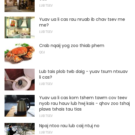
LUB TSEV
Yuav ua li cas rau nruab ib chav tsev me
me?
LUB TSEV
Crab nqaij yog zoo thiab phem
QOJ
Lub tais plob twb daig - yuav tsum ntxuav
li cas?
LUB TSEV
Yuav ua li cas kom tshem tawm cov teev
nyob rau hauv lub hwj kais - qhov zoo tshaj
plaws txhais tau tias
LUB TSEV
Npaj ntoo rau lub caij ntuj no
LUB TSEV