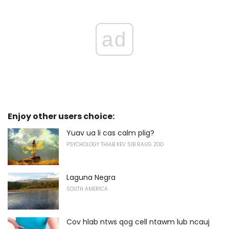
ad
Enjoy other users choice:
Yuav ua li cas calm plig?
PSYCHOLOGY THIAB KEV SIB RAUG ZOO
Laguna Negra
SOUTH AMERICA
Cov hlab ntws qog cell ntawm lub ncauj