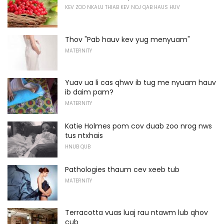
KEV ZOO NKAUJ THIAB KEV NOJ QAB HAUS HUV
Thov "Pab hauv kev yug menyuam"
MATERNITY
Yuav ua li cas qhwv ib tug me nyuam hauv
ib daim pam?
MATERNITY
Katie Holmes pom cov duab zoo nrog nws
tus ntxhais
HNUB QUB
Pathologies thaum cev xeeb tub
MATERNITY
Terracotta vuas luaj rau ntawm lub qhov
cub