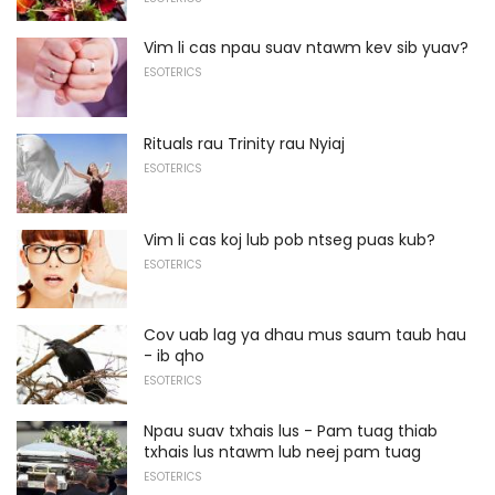
Vim li cas npau suav ntawm kev sib yuav?
ESOTERICS
Rituals rau Trinity rau Nyiaj
ESOTERICS
Vim li cas koj lub pob ntseg puas kub?
ESOTERICS
Cov uab lag ya dhau mus saum taub hau
- ib qho
ESOTERICS
Npau suav txhais lus - Pam tuag thiab
txhais lus ntawm lub neej pam tuag
ESOTERICS