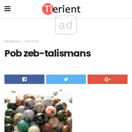
ad
Esoterics
Cov Cim
Pob zeb-talismans