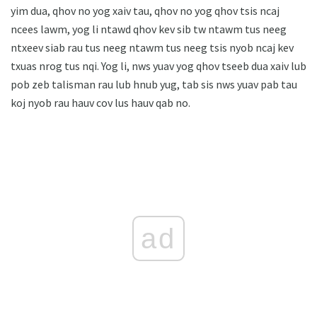
yim dua, qhov no yog xaiv tau, qhov no yog qhov tsis ncaj
ncees lawm, yog li ntawd qhov kev sib tw ntawm tus neeg
ntxeev siab rau tus neeg ntawm tus neeg tsis nyob ncaj kev
txuas nrog tus nqi. Yog li, nws yuav yog qhov tseeb dua xaiv lub
pob zeb talisman rau lub hnub yug, tab sis nws yuav pab tau
koj nyob rau hauv cov lus hauv qab no.
ad