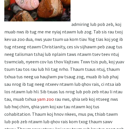
admiring lub pob zeb, koj
muab nws ib tug me me nyiaj ntawm lub zog. Tab sis rau txoj
kev ua zoo dua, nws yuav tsum ua kom tiav. Yog tias koj yog ib
tug ntseeg ntawm Christianity, ces siv sijhawm peb zaug tus
neeg talisman tshaj lub nplaim taws ntawm tsev teev ntuj
tswmciab, nyeem cov lus thov Vajtswv. Txwv tsis pub, koj yuav
tsum tau tos rau lub hli tag nrho. Thaum tsaus ntuj, thaum
txhua tus neeg ua haujlwm pw tsaug zog, muab ib lub phaj
sau nrog ib tug neeg ntxeev ntawm lub qhov rais, ci ntsa iab
los ntawm lub hli. Sib txuas lus nrog lub pob zeb ntau li ntau
tau, muab txhua
yam zoo
rau nws, qhia seb koj ntseeg nws
lub hwj chim, qhia yam koj xav tau ntawm koj tus
cohabitation. Thaum koj hnov ​​nkees, mus pw, thiab tawm
lub pob zeb ntawm lub qhov rais kom txog thaum sawv