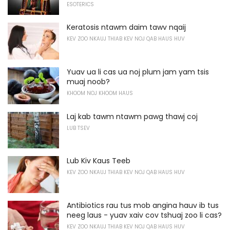
ESOTERICS
Keratosis ntawm daim tawv nqaij
KEV ZOO NKAUJ THIAB KEV NOJ QAB HAUS HUV
Yuav ua li cas ua noj plum jam yam tsis
muaj noob?
KHOOM NOJ KHOOM HAUS
Laj kab tawm ntawm pawg thawj coj
LUB TSEV
Lub Kiv Kaus Teeb
KEV ZOO NKAUJ THIAB KEV NOJ QAB HAUS HUV
Antibiotics rau tus mob angina hauv ib tus
neeg laus - yuav xaiv cov tshuaj zoo li cas?
KEV ZOO NKAUJ THIAB KEV NOJ QAB HAUS HUV