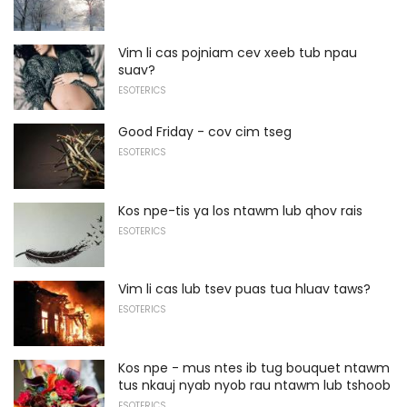
Vim li cas pojniam cev xeeb tub npau
suav?
ESOTERICS
Good Friday - cov cim tseg
ESOTERICS
Kos npe-tis ya los ntawm lub qhov rais
ESOTERICS
Vim li cas lub tsev puas tua hluav taws?
ESOTERICS
Kos npe - mus ntes ib tug bouquet ntawm
tus nkauj nyab nyob rau ntawm lub tshoob
ESOTERICS