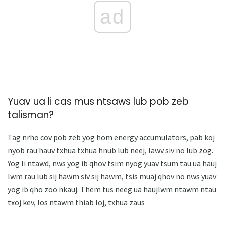
ad
Yuav ua li cas mus ntsaws lub pob zeb
talisman?
Tag nrho cov pob zeb yog hom energy accumulators, pab koj
nyob rau hauv txhua txhua hnub lub neej, lawv siv no lub zog.
Yog li ntawd, nws yog ib qhov tsim nyog yuav tsum tau ua hauj
lwm rau lub sij hawm siv sij hawm, tsis muaj qhov no nws yuav
yog ib qho zoo nkauj. Them tus neeg ua haujlwm ntawm ntau
txoj kev, los ntawm thiab loj, txhua zaus