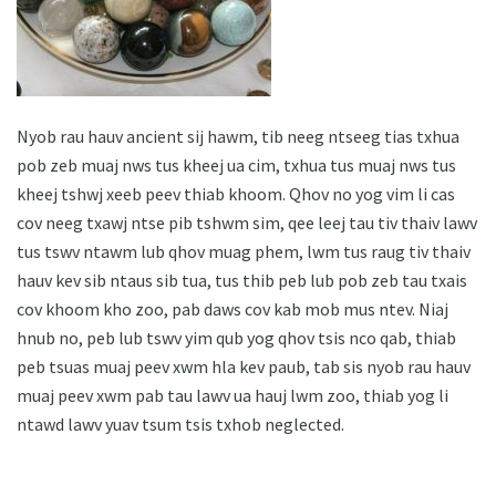
Nyob rau hauv ancient sij hawm, tib neeg ntseeg tias txhua
pob zeb muaj nws tus kheej ua cim, txhua tus muaj nws tus
kheej tshwj xeeb peev thiab khoom. Qhov no yog vim li cas
cov neeg txawj ntse pib tshwm sim, qee leej tau tiv thaiv lawv
tus tswv ntawm lub qhov muag phem, lwm tus raug tiv thaiv
hauv kev sib ntaus sib tua, tus thib peb lub pob zeb tau txais
cov khoom kho zoo, pab daws cov kab mob mus ntev. Niaj
hnub no, peb lub tswv yim qub yog qhov tsis nco qab, thiab
peb tsuas muaj peev xwm hla kev paub, tab sis nyob rau hauv
muaj peev xwm pab tau lawv ua hauj lwm zoo, thiab yog li
ntawd lawv yuav tsum tsis txhob neglected.