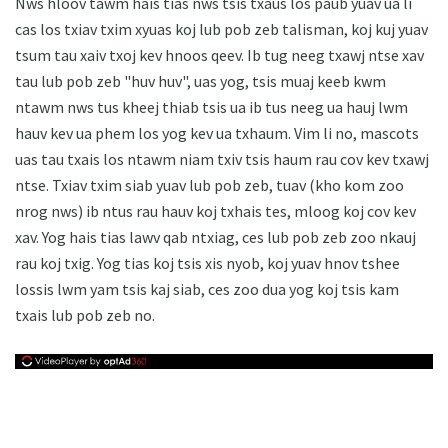
Nws hloov tawm hais tias nws tsis txaus los paub yuav ua li
cas los txiav txim xyuas koj lub pob zeb talisman, koj kuj yuav
tsum tau xaiv txoj kev hnoos qeev. Ib tug neeg txawj ntse xav
tau lub pob zeb "huv huv", uas yog, tsis muaj keeb kwm
ntawm nws tus kheej thiab tsis ua ib tus neeg ua hauj lwm
hauv kev ua phem los yog kev ua txhaum. Vim li no, mascots
uas tau txais los ntawm niam txiv tsis haum rau cov kev txawj
ntse. Txiav txim siab yuav lub pob zeb, tuav (kho kom zoo
nrog nws) ib ntus rau hauv koj txhais tes, mloog koj cov kev
xav. Yog hais tias lawv qab ntxiag, ces lub pob zeb zoo nkauj
rau koj txig. Yog tias koj tsis xis nyob, koj yuav hnov ​​tshee
lossis lwm yam tsis kaj siab, ces zoo dua yog koj tsis kam
txais lub pob zeb no.