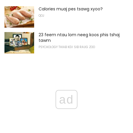
Calories muaj pes tsawg xyoo?
QOJ
23 feem ntau lom neeg koos phis tshaj
tawm
PSYCHOLOGY THIAB KEV SIB RAUG ZOO
ad