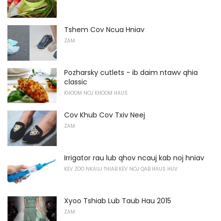
Tshem Cov Ncua Hniav
ZAM
Pozharsky cutlets - ib daim ntawv qhia
classic
KHOOM NOJ KHOOM HAUS
Cov Khub Cov Txiv Neej
ZAM
Irrigator rau lub qhov ncauj kab noj hniav
KEV ZOO NKAUJ THIAB KEV NOJ QAB HAUS HUV
Xyoo Tshiab Lub Taub Hau 2015
ZAM