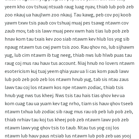
yeem kho cov tshuaj ntsuab raug luag nyav, thiab lub pob zeb
zoo nkauj ua haujlwm zoo nkauj. Tau kawg, peb cov poj koob
yawm txwv tsis paub cov tshuaj muaj pes tsawg ntawm cov
zaub mov, tab sis lawv muaj peev xwm hais tias lub pob zeb
hnav kom tau txais kev zoo siab ntawm kev hlub los yog sib
npaug ntawm tus cwj pwm tsis zoo. Rau qhov no, lub sijhawm
yug, lub cim ntawm ib tug neeg, thiab nws lub hlwb puas tau
raug coj mus rau hauv tus account. Niaj hnub no lovers ntawm
esotericism kuj tuaj yeem qhia yuav ua li cas kom paub lawv
lub pob zeb pob zeb los ntawm hnub yug, tab sis ntau zaus
lawv tau coj los ntawm kos npe ntawm zodiac, thiab tsis
hnub yug nws tus kheej. Nws tsis tau hais tias qhov kev ua
kom cuag tau ua yuam kev tag nrho, tiam sis hauv qhov tseeb
ntawm txhua lub zodiac sib raug mus rau ob peb lub pob zeb,
thiab nrhiav tau koj tus kheej pob zeb ntawm lawv pob zeb
ntawm lawv yog qhov tsis to taub. Ntau tus yog coj los
ntawm lub hauv paus ntsiab lus ntawm lub pob zeb uas yooj