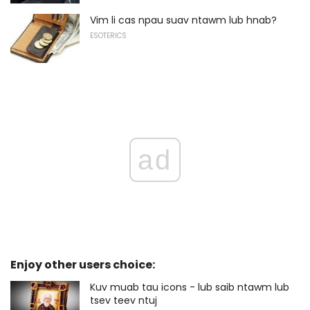
Vim li cas npau suav ntawm lub hnab?
ESOTERICS
ad
Enjoy other users choice:
Kuv muab tau icons - lub saib ntawm lub
tsev teev ntuj