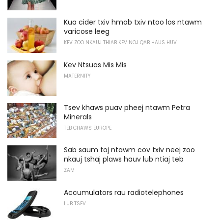
Kua cider txiv hmab txiv ntoo los ntawm
varicose leeg
KEV ZOO NKAUJ THIAB KEV NOJ QAB HAUS HUV
Kev Ntsuas Mis Mis
MATERNITY
Tsev khaws puav pheej ntawm Petra
Minerals
TEB CHAWS EUROPE
Sab saum toj ntawm cov txiv neej zoo
nkauj tshaj plaws hauv lub ntiaj teb
ZAM
Accumulators rau radiotelephones
LUB TSEV