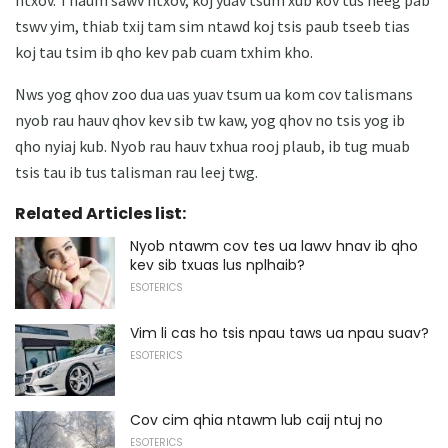
ntxov. Thaum sawv ntxov, koj yuav tsum xub kov tus neeg pab
tswv yim, thiab txij tam sim ntawd koj tsis paub tseeb tias
koj tau tsim ib qho kev pab cuam txhim kho.
Nws yog qhov zoo dua uas yuav tsum ua kom cov talismans
nyob rau hauv qhov kev sib tw kaw, yog qhov no tsis yog ib
qho nyiaj kub. Nyob rau hauv txhua rooj plaub, ib tug muab
tsis tau ib tus talisman rau leej twg.
Related Articles list:
Nyob ntawm cov tes ua lawv hnav ib qho
kev sib txuas lus nplhaib?
ESOTERICS
Vim li cas ho tsis npau taws ua npau suav?
ESOTERICS
Cov cim qhia ntawm lub caij ntuj no
ESOTERICS