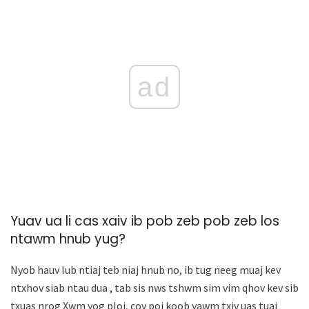
ad
Yuav ua li cas xaiv ib pob zeb pob zeb los
ntawm hnub yug?
Nyob hauv lub ntiaj teb niaj hnub no, ib tug neeg muaj kev
ntxhov siab ntau dua , tab sis nws tshwm sim vim qhov kev sib
txuas nrog Xwm yog ploj, cov poj koob yawm txiv uas tuaj