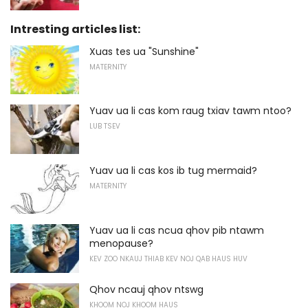
Intresting articles list:
Xuas tes ua "Sunshine"
MATERNITY
Yuav ua li cas kom raug txiav tawm ntoo?
LUB TSEV
Yuav ua li cas kos ib tug mermaid?
MATERNITY
Yuav ua li cas ncua qhov pib ntawm
menopause?
KEV ZOO NKAUJ THIAB KEV NOJ QAB HAUS HUV
Qhov ncauj qhov ntswg
KHOOM NOJ KHOOM HAUS